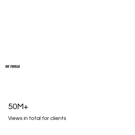
03. Meten
Our results
50M+
Views in total for clients