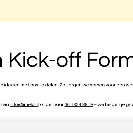
Kick-off Form
 en ideeën met ons te delen. Zo zorgen we samen voor een web
p via
info@limelo.n
l of bel naar
06 1824 8819
– we helpen je gr