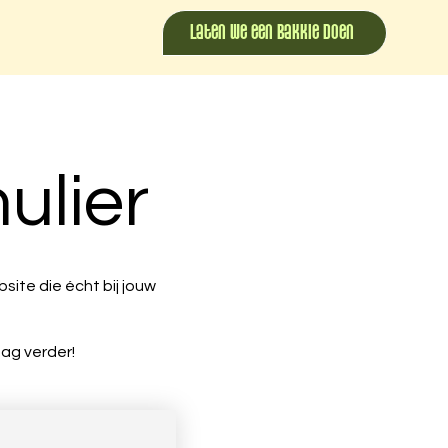
Laten we een bakkie doen
ulier
site die écht bij jouw
aag verder!